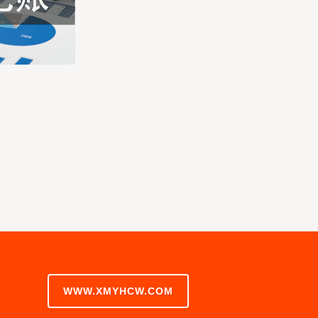
WWW.XMYHCW.COM